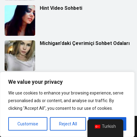
Hint Video Sohbeti
Michigan'daki Çevrimiçi Sohbet Odaları
We value your privacy
(18+) SORUMLULUK REDDİ:
Bu web sitesi yalnızca yetişkinlere
We use cookies to enhance your browsing experience, serve
yöneliktir. Dünyanın dört bir yanından insanları birbirine bağlamayı
amaçlayan bir flört ve rastgele görüntülü sohbet sitesidir.
personalised ads or content, and analyse our traffic. By
clicking "Accept All", you consent to our use of cookies.
Customise
Reject All
Accept All
Turkish
© Telif Hakkı 2025 | GoMeet Kulübü
Gizlilik Politikası
Şartlar ve koşullar