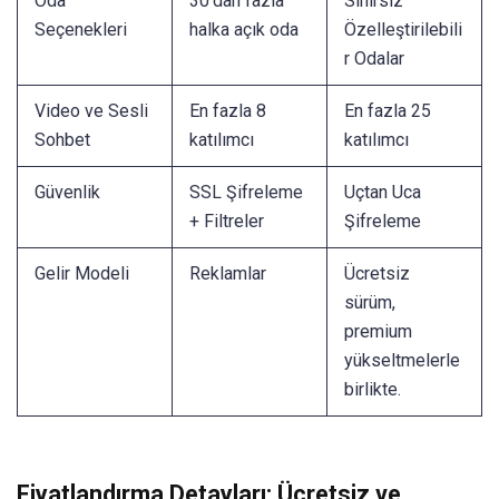
Oda
30'dan fazla
Sınırsız
Seçenekleri
halka açık oda
Özelleştirilebili
r Odalar
Video ve Sesli
En fazla 8
En fazla 25
Sohbet
katılımcı
katılımcı
Güvenlik
SSL Şifreleme
Uçtan Uca
+ Filtreler
Şifreleme
Gelir Modeli
Reklamlar
Ücretsiz
sürüm,
premium
yükseltmelerle
birlikte.
Fiyatlandırma Detayları: Ücretsiz ve