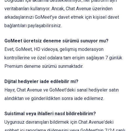
Doğrudan içe aktarma desteklenmiyor; her platform ayrı
veritabanları kullanıyor. Ancak, Chat Avenue üzerinden
arkadaşlarınızı GoMeet'ye davet etmek için kişisel davet
bağlantıları paylaşabilirsiniz.
GoMeet ücretsiz deneme sürümü sunuyor mu?
Evet, GoMeet, HD videoya, gelişmiş moderasyon
kontrollerine ve özel odalara tam erişim sağlayan 7 günlük
Premium deneme sürümü sunmaktadır.
Dijital hediyeler iade edilebilir mi?
Hayır, Chat Avenue ve GoMeet'deki sanal hediyeler satın
alındıktan ve gönderildikten sonra iade edilemez.
Suistimal veya ihlalleri nasıl bildirebilirim?
Uygunsuz davranışları bildirmek için Chat Avenue'deki
sohbet içi raporlama düğmesini veya GoMeet'nin 7/24 canlı