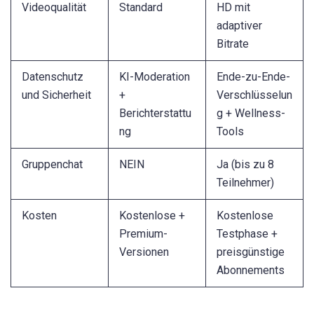
Videoqualität
Standard
HD mit
adaptiver
Bitrate
Datenschutz
KI-Moderation
Ende-zu-Ende-
und Sicherheit
+
Verschlüsselun
Berichterstattu
g + Wellness-
ng
Tools
Gruppenchat
NEIN
Ja (bis zu 8
Teilnehmer)
Kosten
Kostenlose +
Kostenlose
Premium-
Testphase +
Versionen
preisgünstige
Abonnements