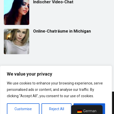
Indischer Video-Chat
Online-Chaträume in Michigan
(18+) HAFTUNGSAUSSCHLUSS:
Diese Website richtet sich nur an
Erwachsene. Es handelt sich um eine Dating- und Videochat-Website,
We value your privacy
die Menschen aus aller Welt miteinander verbinden soll.
We use cookies to enhance your browsing experience, serve
personalised ads or content, and analyse our traffic. By
clicking "Accept All", you consent to our use of cookies.
© Urheberrecht 2025 | GoMeet Club
Customise
Reject All
Accept All
Datenschutzrichtlinie
Geschäftsbedingungen
German