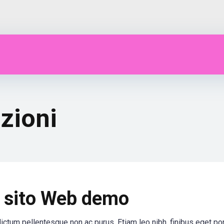
zioni
l sito Web demo
ictum pellentesque non ac purus. Etiam leo nibh, finibus eget por