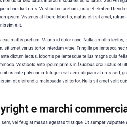
us non dolor sed turpis interdum sodales eu id turpis. Sed vel ligul
e a tincidunt eros. Vestibulum pretium, justo et eleifend hendrerit
non ipsum. Vivamus at libero lobortis, mattis elit sit amet, rutru
nissim elit.
acus mattis pretium. Mauris id dolor nunc. Nulla a mollis lectus
m, sit amet varius tortor interdum vitae. Fringilla pellentesca nec 
a ante dictum lectus, lobortis pellentesque tellus magna quis feli
mmodo. Vestibolo ante ipsum primis in faucibus orci luctus et ult
aucibus ante pulvinar in. Integer erat sem, aliquam at eros sed, gra
m et eleifend a, malesuada vel tortor. Nulla sit amet velit quis 
pyright e marchi commercia
em, vel feugiat massa egestas tristique. Ut semper vulputate e