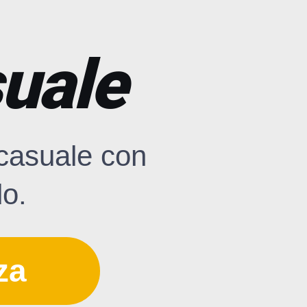
suale
 casuale con
do.
za