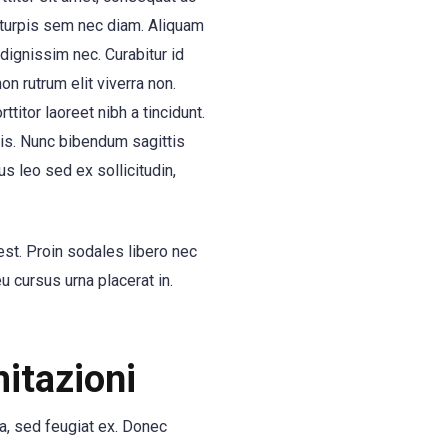
s turpis sem nec diam. Aliquam
 dignissim nec. Curabitur id
on rutrum elit viverra non.
titor laoreet nibh a tincidunt.
ris. Nunc bibendum sagittis
us leo sed ex sollicitudin,
st. Proin sodales libero nec
u cursus urna placerat in.
mitazioni
a, sed feugiat ex. Donec