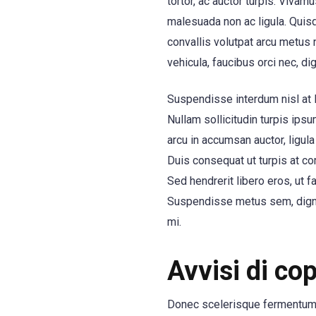
tortor, ac auctor turpis. Vivam
malesuada non ac ligula. Quisqu
convallis volutpat arcu metus 
vehicula, faucibus orci nec, dig
Suspendisse interdum nisl at l
Nullam sollicitudin turpis ipsu
arcu in accumsan auctor, ligul
Duis consequat ut turpis at co
Sed hendrerit libero eros, ut f
Suspendisse metus sem, dignissi
mi.
Avvisi di co
Donec scelerisque fermentum s