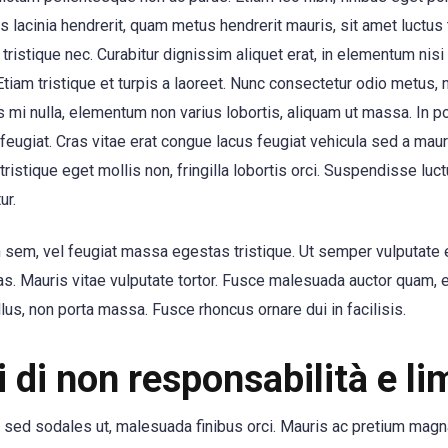
is lacinia hendrerit, quam metus hendrerit mauris, sit amet luctu
o tristique nec. Curabitur dignissim aliquet erat, in elementum nisi
. Etiam tristique et turpis a laoreet. Nunc consectetur odio metus, n
s mi nulla, elementum non varius lobortis, aliquam ut massa. In port
 feugiat. Cras vitae erat congue lacus feugiat vehicula sed a mau
istique eget mollis non, fringilla lobortis orci. Suspendisse luct
ur.
em, vel feugiat massa egestas tristique. Ut semper vulputate e
tas. Mauris vitae vulputate tortor. Fusce malesuada auctor quam, e
lus, non porta massa. Fusce rhoncus ornare dui in facilisis.
 di non responsabilità e li
m sed sodales ut, malesuada finibus orci. Mauris ac pretium magn