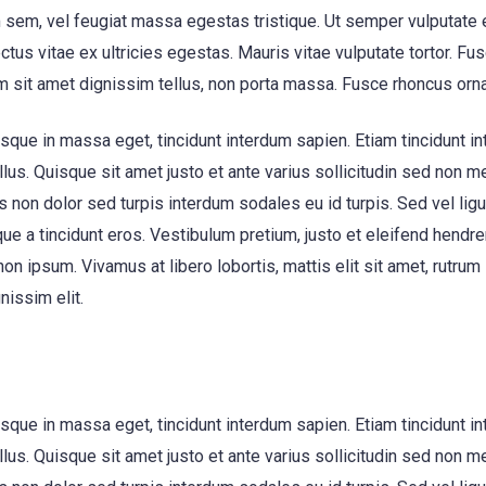
em, vel feugiat massa egestas tristique. Ut semper vulputate e
ctus vitae ex ultricies egestas. Mauris vitae vulputate tortor. 
m sit amet dignissim tellus, non porta massa. Fusce rhoncus ornare
sque in massa eget, tincidunt interdum sapien. Etiam tincidunt int
tellus. Quisque sit amet justo et ante varius sollicitudin sed non
us non dolor sed turpis interdum sodales eu id turpis. Sed vel ligul
e a tincidunt eros. Vestibulum pretium, justo et eleifend hendrerit
non ipsum. Vivamus at libero lobortis, mattis elit sit amet, rutru
nissim elit.
sque in massa eget, tincidunt interdum sapien. Etiam tincidunt int
tellus. Quisque sit amet justo et ante varius sollicitudin sed non