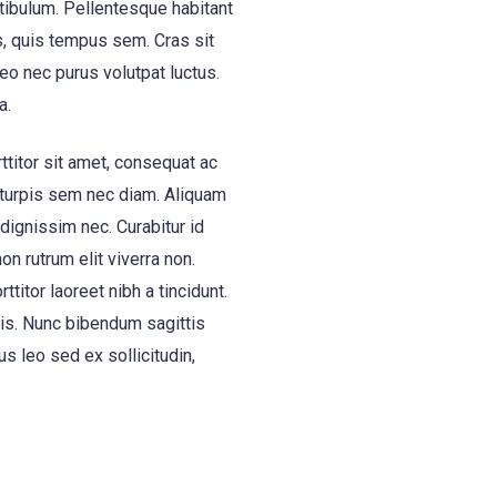
tibulum. Pellentesque habitant
s, quis tempus sem. Cras sit
eo nec purus volutpat luctus.
a.
ttitor sit amet, consequat ac
s turpis sem nec diam. Aliquam
 dignissim nec. Curabitur id
on rutrum elit viverra non.
titor laoreet nibh a tincidunt.
ris. Nunc bibendum sagittis
us leo sed ex sollicitudin,