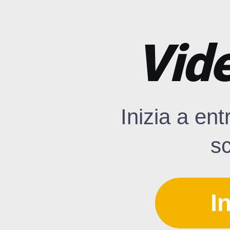
Vide
Inizia a en
sc
I