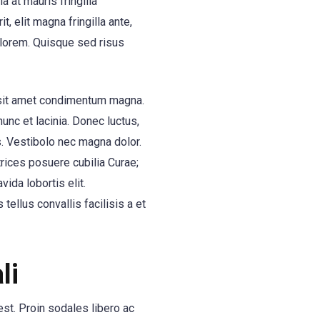
a at mauris fringilla
, elit magna fringilla ante,
m lorem. Quisque sed risus
, sit amet condimentum magna.
nunc et lacinia. Donec luctus,
s. Vestibolo nec magna dolor.
rices posuere cubilia Curae;
vida lobortis elit.
tellus convallis facilisis a et
li
st. Proin sodales libero ac