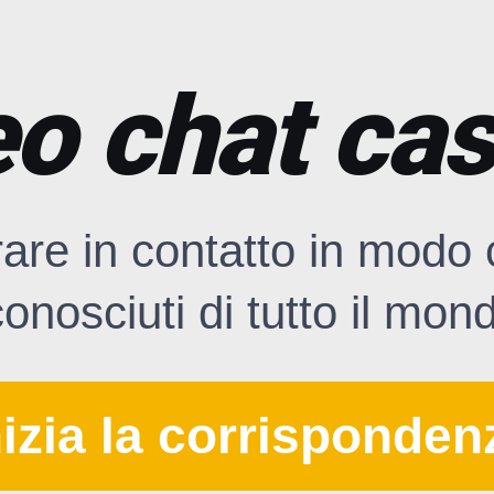
o chat ca
trare in contatto in modo
onosciuti di tutto il mon
nizia la corrisponden