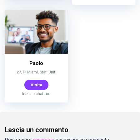
Paolo
27
, ⚐ Miami, Stati Uniti
Visita
Inizia a chattare
Lascia un commento
Devi essere
connesso
per inviare un commento.